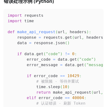
错误处理示例 (Python)
import
 requests
import
 time
def
make_api_request
(
url
,
 headers
)
:
    response 
=
 requests
.
get
(
url
,
 headers
=
    data 
=
 response
.
json
(
)
if
 data
.
get
(
"code"
)
!=
0
:
        error_code 
=
 data
.
get
(
"code"
)
        error_message 
=
 data
.
get
(
"message
if
 error_code 
==
10429
:
# 被限频 - 等待并重试
            time
.
sleep
(
10
)
return
 make_api_request
(
url
,
 
elif
 error_code 
==
40004
:
# 认证错误 - 刷新 Token