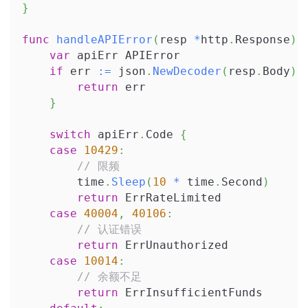
}
func
handleAPIError
(
resp 
*
http
.
Response
)
var
 apiErr APIError
if
 err 
:=
 json
.
NewDecoder
(
resp
.
Body
)
.
return
 err
}
switch
 apiErr
.
Code 
{
case
10429
:
// 限频
        time
.
Sleep
(
10
*
 time
.
Second
)
return
 ErrRateLimited
case
40004
,
40106
:
// 认证错误
return
 ErrUnauthorized
case
10014
:
// 余额不足
return
 ErrInsufficientFunds