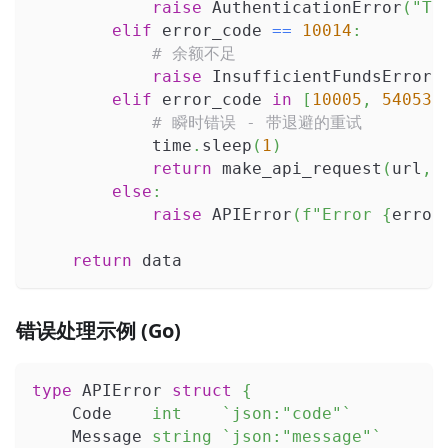
raise
 AuthenticationError
(
"To
elif
 error_code 
==
10014
:
# 余额不足
raise
 InsufficientFundsError
(
elif
 error_code 
in
[
10005
,
54053
]
# 瞬时错误 - 带退避的重试
            time
.
sleep
(
1
)
return
 make_api_request
(
url
,
 
else
:
raise
 APIError
(
f"Error 
{
error
return
 data
错误处理示例 (Go)
type
 APIError 
struct
{
    Code    
int
`json:"code"`
    Message 
string
`json:"message"`